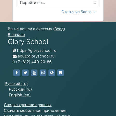
Перейти на...
Статья из блога →
Вы не вошли в систему (
Вход
)
В начало
Glory School
https://gloryschool.ru
edu@gloryschool.ru
+7 (812) 449-20-86
https://www.facebook.com/gloryschoolru/
https://zen.yandex.ru/id/5ca77681edc1a400b
https://www.youtube.com/channel/UCI1
https://www.instagram.com/glory_la
https://gloryschool.ru
https://zen.yandex.ru/id/
Русский ‎(ru)‎
Русский ‎(ru)‎
English ‎(en)‎
Сводка хранения данных
Скачать мобильное приложение